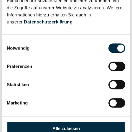
Funktionen für soziale Medien anbieten zu können und
anfragen
die Zugriffe auf unserer Website zu analysieren. Weitere
Informationen hierzu erhalten Sie auch in
unserer
Datenschutzerklärung
.
Eigentums- und Kontrollstruktur
Einwilligungsauswahl
Notwendig
Vollständiges
Gesellschafterstruktur
Unternehmensprofil
anfragen
Präferenzen
Statistiken
Vollständiges
Unternehmensnetzwerk
Unternehmensprofil
anfragen
Marketing
Vollständiges
Wirtschaftlich
Unternehmensprofil
Alle zulassen
Berechtigten Pfad