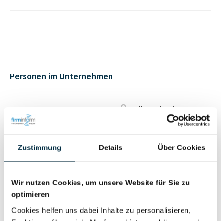
Personen im Unternehmen
Für registrierte
Geschäftsführer (1)
Nutzer
Zustimmung
Details
Über Cookies
Für registrierte
Prokurist (1)
Nutzer
Wir nutzen Cookies, um unsere Website für Sie zu
optimieren
Vollständiges
Wirtschaftlich
Cookies helfen uns dabei Inhalte zu personalisieren,
Unternehmensprofil
Berechtigter