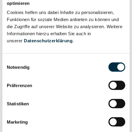
optimieren
anfragen
Cookies helfen uns dabei Inhalte zu personalisieren,
Funktionen für soziale Medien anbieten zu können und
Vollständiges
die Zugriffe auf unserer Website zu analysieren. Weitere
Wirtschaftlich
Unternehmensprofil
Informationen hierzu erhalten Sie auch in
Berechtigten Pfad
anfragen
unserer
Datenschutzerklärung
.
Einwilligungsauswahl
Notwendig
Risikoinformationen
Präferenzen
Vollständiges
PEP- und
Unternehmensprofil
Sanktionslistenstatus
anfragen
Statistiken
Marketing
Vollständiges
Insolvenzinformationen
Unternehmensprofil