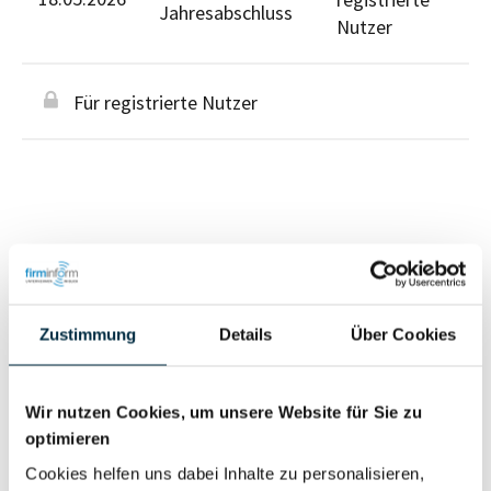
Jahresabschluss
Nutzer
Für registrierte Nutzer
Personen im Unternehmen
Zustimmung
Details
Über Cookies
Für registrierte
Geschäftsführer (2)
Nutzer
Wir nutzen Cookies, um unsere Website für Sie zu
optimieren
Vollständiges
Wirtschaftlich
Cookies helfen uns dabei Inhalte zu personalisieren,
Unternehmensprofil