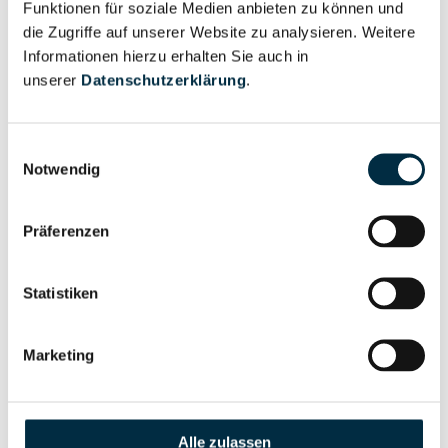
Berechtigter
Funktionen für soziale Medien anbieten zu können und
anfragen
die Zugriffe auf unserer Website zu analysieren. Weitere
Informationen hierzu erhalten Sie auch in
unserer
Datenschutzerklärung
.
Eigentums- und Kontrollstruktur
Einwilligungsauswahl
Notwendig
Vollständiges
Gesellschafterstruktur
Unternehmensprofil
Präferenzen
anfragen
Statistiken
Vollständiges
Unternehmensnetzwerk
Unternehmensprofil
anfragen
Marketing
Vollständiges
Wirtschaftlich
Alle zulassen
Unternehmensprofil