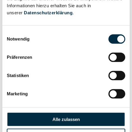
Informationen hierzu erhalten Sie auch in
Eigentums- und Kontrollstruktur
unserer
Datenschutzerklärung
.
Vollständiges
Einwilligungsauswahl
Notwendig
Gesellschafterstruktur
Unternehmensprofil
anfragen
Präferenzen
Vollständiges
Unternehmensnetzwerk
Unternehmensprofil
Statistiken
anfragen
Marketing
Vollständiges
Wirtschaftlich
Unternehmensprofil
Berechtigten Pfad
anfragen
Alle zulassen