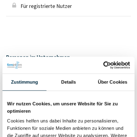
Für registrierte Nutzer
Personen im Unternehmen
Für registrierte
Geschäftsführer (1)
Zustimmung
Details
Über Cookies
Nutzer
Wir nutzen Cookies, um unsere Website für Sie zu
Vollständiges
Wirtschaftlich
optimieren
Unternehmensprofil
Berechtigter
anfragen
Cookies helfen uns dabei Inhalte zu personalisieren,
Funktionen für soziale Medien anbieten zu können und
die Zugriffe auf unserer Website zu analysieren. Weitere