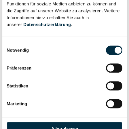
Unternehmensprofil
Funktionen für soziale Medien anbieten zu können und
Berechtigter
anfragen
die Zugriffe auf unserer Website zu analysieren. Weitere
Informationen hierzu erhalten Sie auch in
unserer
Datenschutzerklärung
.
Eigentums- und Kontrollstruktur
Einwilligungsauswahl
Notwendig
Vollständiges
Gesellschafterstruktur
Unternehmensprofil
Präferenzen
anfragen
Statistiken
Vollständiges
Unternehmensnetzwerk
Unternehmensprofil
Marketing
anfragen
Vollständiges
Wirtschaftlich
Alle zulassen