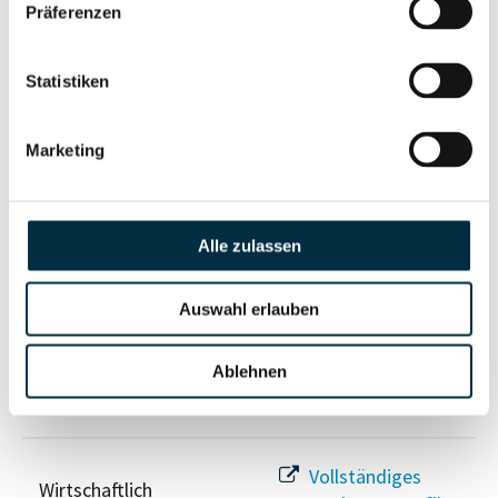
Unternehmensprofil
Präferenzen
Berechtigter
anfragen
Statistiken
Eigentums- und Kontrollstruktur
Marketing
Vollständiges
Gesellschafterstruktur
Unternehmensprofil
Alle zulassen
anfragen
Auswahl erlauben
Vollständiges
Unternehmensnetzwerk
Unternehmensprofil
Ablehnen
anfragen
Vollständiges
Wirtschaftlich