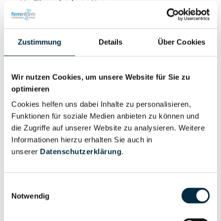
Für registrierte Nutzer
Zustimmung
Details
Über Cookies
Wir nutzen Cookies, um unsere Website für Sie zu
Personen im Unternehmen
optimieren
Cookies helfen uns dabei Inhalte zu personalisieren,
Funktionen für soziale Medien anbieten zu können und
Für registrierte
Geschäftsführer (3)
die Zugriffe auf unserer Website zu analysieren. Weitere
Nutzer
Informationen hierzu erhalten Sie auch in
unserer
Datenschutzerklärung
.
Für registrierte
Prokurist (4)
Nutzer
Einwilligungsauswahl
Notwendig
Vollständiges
Wirtschaftlich