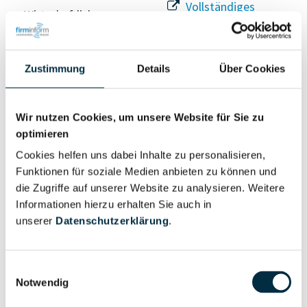
Vollständiges
Wirtschaftlich
Unternehmensprofil
Berechtigter
anfragen
Zustimmung
Details
Über Cookies
Eigentums- und Kontrollstruktur
Wir nutzen Cookies, um unsere Website für Sie zu
optimieren
Vollständiges
Cookies helfen uns dabei Inhalte zu personalisieren,
Gesellschafterstruktur
Unternehmensprofil
Funktionen für soziale Medien anbieten zu können und
anfragen
die Zugriffe auf unserer Website zu analysieren. Weitere
Informationen hierzu erhalten Sie auch in
unserer
Datenschutzerklärung
.
Vollständiges
Unternehmensnetzwerk
Unternehmensprofil
anfragen
Einwilligungsauswahl
Notwendig