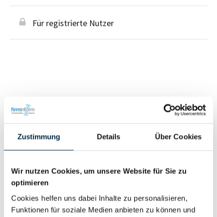
Für registrierte Nutzer
Personen im Unternehmen
Für registrierte
Zustimmung
Details
Über Cookies
Inhaber (1)
Nutzer
Wir nutzen Cookies, um unsere Website für Sie zu
Vollständiges
optimieren
Wirtschaftlich
Unternehmensprofil
Cookies helfen uns dabei Inhalte zu personalisieren,
Berechtigter
anfragen
Funktionen für soziale Medien anbieten zu können und