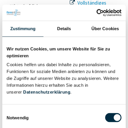
Vollständiges
Wirtschaftlich
Unternehmensprofil
Berechtigter
anfragen
Zustimmung
Details
Über Cookies
Eigentums- und Kontrollstruktur
Wir nutzen Cookies, um unsere Website für Sie zu
optimieren
Vollständiges
Cookies helfen uns dabei Inhalte zu personalisieren,
Gesellschafterstruktur
Unternehmensprofil
Funktionen für soziale Medien anbieten zu können und
anfragen
die Zugriffe auf unserer Website zu analysieren. Weitere
Informationen hierzu erhalten Sie auch in
unserer
Datenschutzerklärung
.
Vollständiges
Unternehmensnetzwerk
Unternehmensprofil
anfragen
Einwilligungsauswahl
Notwendig