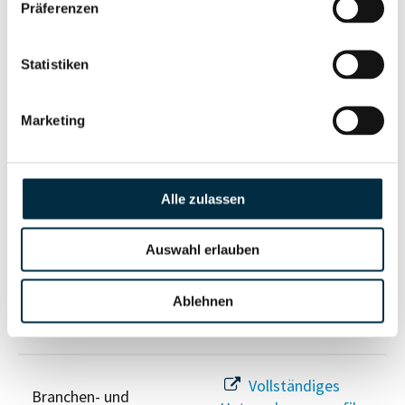
Unternehmensprofil
Präferenzen
Berechtigten Pfad
anfragen
Statistiken
Risikoinformationen
Marketing
Vollständiges
PEP- und
Unternehmensprofil
Alle zulassen
Sanktionslistenstatus
anfragen
Auswahl erlauben
Vollständiges
Insolvenzinformationen
Unternehmensprofil
Ablehnen
anfragen
Vollständiges
Branchen- und