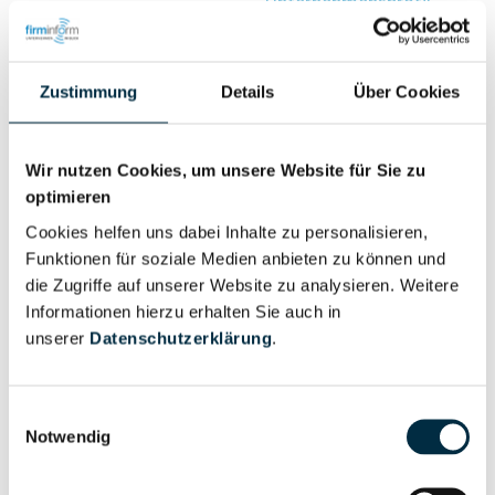
Unternehmensprofil
Berechtigter
anfragen
Zustimmung
Details
Über Cookies
Eigentums- und Kontrollstruktur
Wir nutzen Cookies, um unsere Website für Sie zu
optimieren
Vollständiges
Cookies helfen uns dabei Inhalte zu personalisieren,
Gesellschafterstruktur
Unternehmensprofil
Funktionen für soziale Medien anbieten zu können und
anfragen
die Zugriffe auf unserer Website zu analysieren. Weitere
Informationen hierzu erhalten Sie auch in
Vollständiges
unserer
Datenschutzerklärung
.
Unternehmensnetzwerk
Unternehmensprofil
anfragen
Einwilligungsauswahl
Notwendig
Vollständiges
Wirtschaftlich