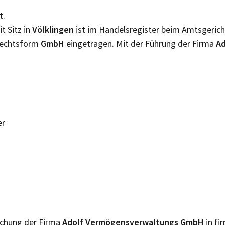
t.
t Sitz in
Völklingen
ist im Handelsregister beim Amtsgeric
 Rechtsform
GmbH
eingetragen. Mit der Führung der Firma
A
er
lichung der Firma
Adolf Vermögensverwaltungs GmbH
in fi