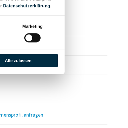
er
Datenschutzerklärung
.
mensprofil anfragen
Marketing
mensprofil anfragen
Alle zulassen
mensprofil anfragen
mensprofil anfragen