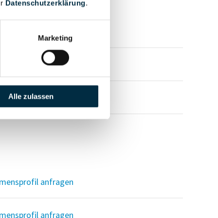
er
Datenschutzerklärung
.
mensprofil anfragen
Marketing
mensprofil anfragen
mensprofil anfragen
Alle zulassen
mensprofil anfragen
mensprofil anfragen