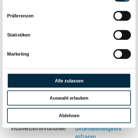
Präferenzen
Vollständiges
Wirtschaftlich
Unternehmensprofil
Berechtigten Pfad
anfragen
Statistiken
Marketing
Risikoinformationen
Alle zulassen
Vollständiges
PEP- und
Unternehmensprofil
Sanktionslistenstatus
Auswahl erlauben
anfragen
Ablehnen
Vollständiges
Insolvenzinformationen
Unternehmensprofil
anfragen