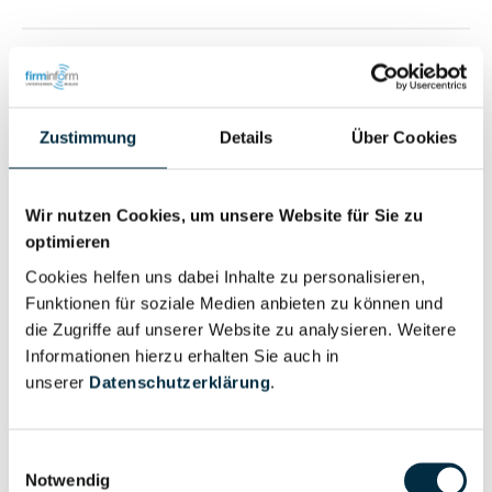
Vollständiges
Wirtschaftlich
Unternehmensprofil
Berechtigter
anfragen
Zustimmung
Details
Über Cookies
Wir nutzen Cookies, um unsere Website für Sie zu
Eigentums- und Kontrollstruktur
optimieren
Cookies helfen uns dabei Inhalte zu personalisieren,
Vollständiges
Funktionen für soziale Medien anbieten zu können und
Gesellschafterstruktur
Unternehmensprofil
die Zugriffe auf unserer Website zu analysieren. Weitere
anfragen
Informationen hierzu erhalten Sie auch in
unserer
Datenschutzerklärung
.
Vollständiges
Unternehmensnetzwerk
Unternehmensprofil
Einwilligungsauswahl
Notwendig
anfragen