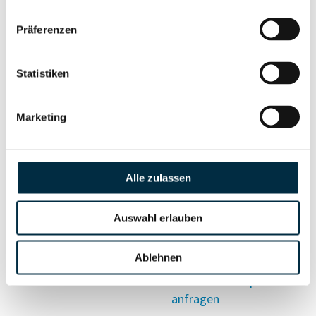
Vollständiges
Präferenzen
Wirtschaftlich
Unternehmensprofil
Berechtigten Pfad
anfragen
Statistiken
Marketing
Risikoinformationen
Alle zulassen
Vollständiges
PEP- und
Unternehmensprofil
Sanktionslistenstatus
anfragen
Auswahl erlauben
Ablehnen
Vollständiges
Insolvenzinformationen
Unternehmensprofil
anfragen