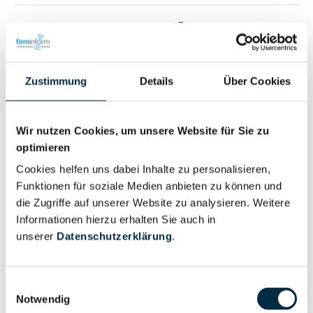
Vollständiges
Wirtschaftlich
Unternehmensprofil
Berechtigter
anfragen
Zustimmung
Details
Über Cookies
Eigentums- und Kontrollstruktur
Wir nutzen Cookies, um unsere Website für Sie zu
optimieren
Cookies helfen uns dabei Inhalte zu personalisieren,
Vollständiges
Funktionen für soziale Medien anbieten zu können und
Gesellschafterstruktur
Unternehmensprofil
die Zugriffe auf unserer Website zu analysieren. Weitere
anfragen
Informationen hierzu erhalten Sie auch in
unserer
Datenschutzerklärung
.
Vollständiges
Unternehmensnetzwerk
Unternehmensprofil
Einwilligungsauswahl
anfragen
Notwendig