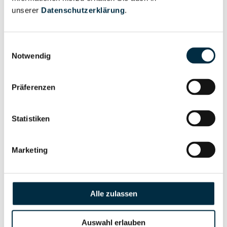
Eigentums- und Kontrollstruktur
unserer
Datenschutzerklärung
.
Vollständiges
Gesellschafterstruktur
Unternehmensprofil
Einwilligungsauswahl
Notwendig
anfragen
Präferenzen
Vollständiges
Unternehmensnetzwerk
Unternehmensprofil
anfragen
Statistiken
Marketing
Vollständiges
Wirtschaftlich
Unternehmensprofil
Berechtigten Pfad
anfragen
Alle zulassen
Auswahl erlauben