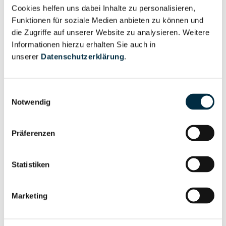
Cookies helfen uns dabei Inhalte zu personalisieren,
Vollständiges
Funktionen für soziale Medien anbieten zu können und
Wirtschaftlich
Unternehmensprofil
die Zugriffe auf unserer Website zu analysieren. Weitere
Berechtigter
anfragen
Informationen hierzu erhalten Sie auch in
unserer
Datenschutzerklärung
.
Einwilligungsauswahl
Eigentums- und Kontrollstruktur
Notwendig
Vollständiges
Präferenzen
Gesellschafterstruktur
Unternehmensprofil
anfragen
Statistiken
Vollständiges
Marketing
Unternehmensnetzwerk
Unternehmensprofil
anfragen