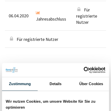
Für
06.04.2020
registrierte
Jahresabschluss
Nutzer
Für registrierte Nutzer
Personen im Unternehmen
Zustimmung
Details
Über Cookies
Für registrierte
Geschäftsführer (1)
Wir nutzen Cookies, um unsere Website für Sie zu
Nutzer
optimieren