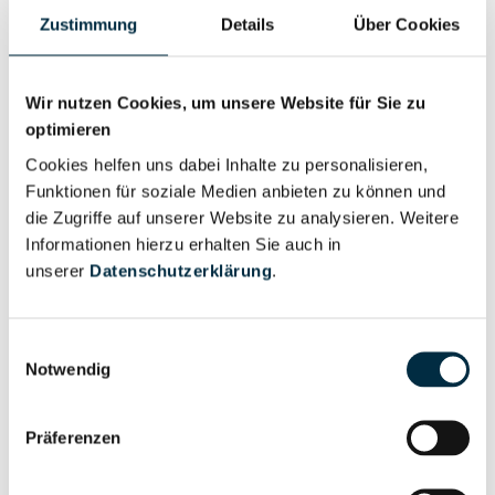
Eigentums- und Kontrollstruktur
Zustimmung
Details
Über Cookies
Vollständiges
Gesellschafterstruktur
Unternehmensprofil
Wir nutzen Cookies, um unsere Website für Sie zu
anfragen
optimieren
Cookies helfen uns dabei Inhalte zu personalisieren,
Funktionen für soziale Medien anbieten zu können und
Vollständiges
die Zugriffe auf unserer Website zu analysieren. Weitere
Unternehmensnetzwerk
Unternehmensprofil
Informationen hierzu erhalten Sie auch in
anfragen
unserer
Datenschutzerklärung
.
Vollständiges
Wirtschaftlich
Einwilligungsauswahl
Unternehmensprofil
Notwendig
Berechtigten Pfad
anfragen
Präferenzen