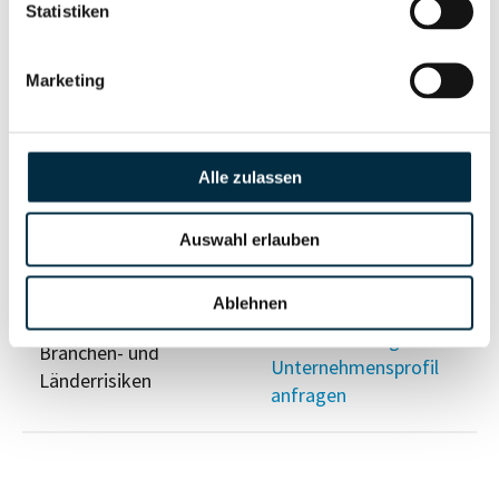
Risikoinformationen
Statistiken
Vollständiges
Marketing
PEP- und
Unternehmensprofil
Sanktionslistenstatus
anfragen
Alle zulassen
Vollständiges
Insolvenzinformationen
Unternehmensprofil
Auswahl erlauben
anfragen
Ablehnen
Vollständiges
Branchen- und
Unternehmensprofil
Länderrisiken
anfragen