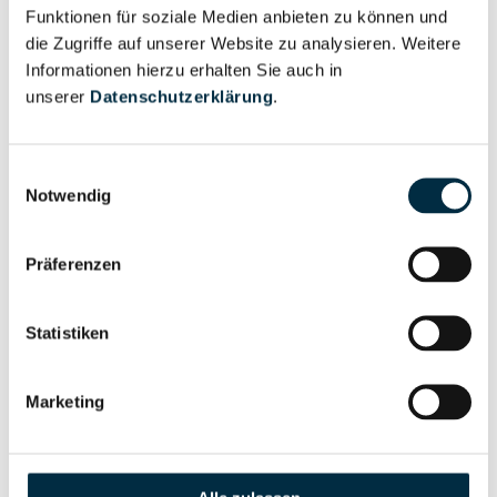
Unternehmensprofil
Funktionen für soziale Medien anbieten zu können und
Berechtigter
anfragen
die Zugriffe auf unserer Website zu analysieren. Weitere
Informationen hierzu erhalten Sie auch in
unserer
Datenschutzerklärung
.
Eigentums- und Kontrollstruktur
Einwilligungsauswahl
Notwendig
Vollständiges
Gesellschafterstruktur
Unternehmensprofil
Präferenzen
anfragen
Statistiken
Vollständiges
Unternehmensnetzwerk
Unternehmensprofil
Marketing
anfragen
Vollständiges
Wirtschaftlich