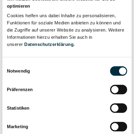
Unternehmensnetzwerk
Unternehmensprofil
optimieren
anfragen
Cookies helfen uns dabei Inhalte zu personalisieren,
Funktionen für soziale Medien anbieten zu können und
die Zugriffe auf unserer Website zu analysieren. Weitere
Vollständiges
Wirtschaftlich
Informationen hierzu erhalten Sie auch in
Unternehmensprofil
Berechtigten Pfad
unserer
Datenschutzerklärung
.
anfragen
Einwilligungsauswahl
Notwendig
Risikoinformationen
Präferenzen
Vollständiges
PEP- und
Unternehmensprofil
Sanktionslistenstatus
Statistiken
anfragen
Marketing
Vollständiges