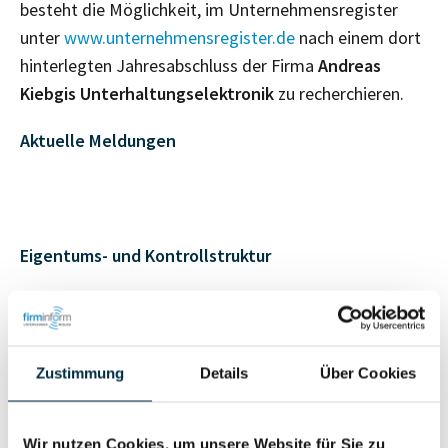
besteht die Möglichkeit, im Unternehmensregister
unter
www.unternehmensregister.de
nach einem dort
hinterlegten Jahresabschluss der Firma
Andreas
Kiebgis Unterhaltungselektronik
zu recherchieren.
Aktuelle Meldungen
Eigentums- und Kontrollstruktur
Vollständiges
Gesellschafterstruktur
Unternehmensprofil
anfragen
Zustimmung
Details
Über Cookies
Vollständiges
Wir nutzen Cookies, um unsere Website für Sie zu