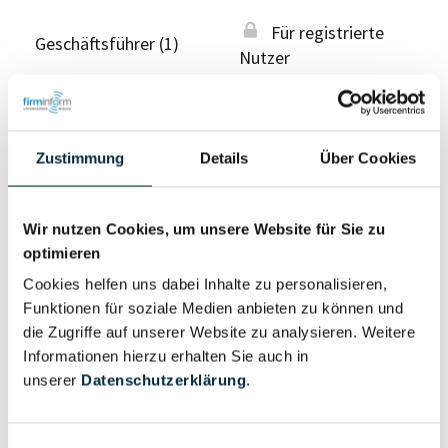
Für registrierte
Geschäftsführer (1)
Nutzer
Vollständiges
Wirtschaftlich
Unternehmensprofil
Zustimmung
Details
Über Cookies
Berechtigter
anfragen
Wir nutzen Cookies, um unsere Website für Sie zu
optimieren
Eigentums- und Kontrollstruktur
Cookies helfen uns dabei Inhalte zu personalisieren,
Funktionen für soziale Medien anbieten zu können und
die Zugriffe auf unserer Website zu analysieren. Weitere
Vollständiges
Informationen hierzu erhalten Sie auch in
Gesellschafterstruktur
Unternehmensprofil
unserer
Datenschutzerklärung
.
anfragen