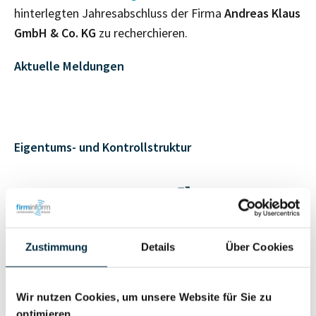
hinterlegten Jahresabschluss der Firma
Andreas Klaus
GmbH & Co. KG
zu recherchieren.
Aktuelle Meldungen
Eigentums- und Kontrollstruktur
Vollständiges
Gesellschafterstruktur
Unternehmensprofil
anfragen
Zustimmung
Details
Über Cookies
Vollständiges
Unternehmensnetzwerk
Unternehmensprofil
Wir nutzen Cookies, um unsere Website für Sie zu
anfragen
optimieren