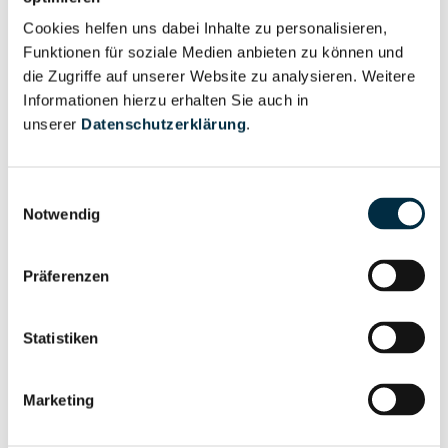
Cookies helfen uns dabei Inhalte zu personalisieren,
Funktionen für soziale Medien anbieten zu können und
Vollständiges
Wirtschaftlich
die Zugriffe auf unserer Website zu analysieren. Weitere
Unternehmensprofil
Berechtigten Pfad
Informationen hierzu erhalten Sie auch in
anfragen
unserer
Datenschutzerklärung
.
Einwilligungsauswahl
Risikoinformationen
Notwendig
Vollständiges
Präferenzen
PEP- und
Unternehmensprofil
Sanktionslistenstatus
anfragen
Statistiken
Vollständiges
Marketing
Insolvenzinformationen
Unternehmensprofil
anfragen