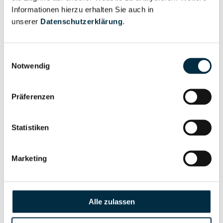
Informationen hierzu erhalten Sie auch in
Eigentums- und Kontrollstruktur
unserer
Datenschutzerklärung
.
Vollständiges
Einwilligungsauswahl
Notwendig
Gesellschafterstruktur
Unternehmensprofil
anfragen
Präferenzen
Vollständiges
Unternehmensnetzwerk
Unternehmensprofil
Statistiken
anfragen
Marketing
Vollständiges
Wirtschaftlich
Unternehmensprofil
Berechtigten Pfad
anfragen
Alle zulassen