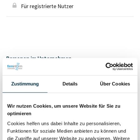
Für registrierte Nutzer
Personen im Unternehmen
Für registrierte
Inhaber (1)
Zustimmung
Details
Über Cookies
Nutzer
Wir nutzen Cookies, um unsere Website für Sie zu
Vollständiges
Wirtschaftlich
optimieren
Unternehmensprofil
Berechtigter
anfragen
Cookies helfen uns dabei Inhalte zu personalisieren,
Funktionen für soziale Medien anbieten zu können und
die Zugriffe auf unserer Website zu analysieren. Weitere