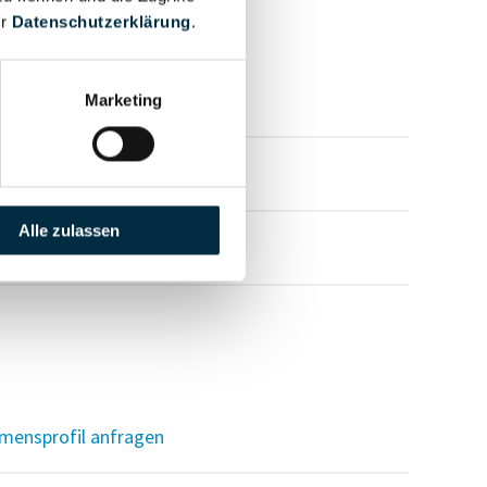
er
Datenschutzerklärung
.
mensprofil anfragen
Marketing
mensprofil anfragen
Alle zulassen
mensprofil anfragen
mensprofil anfragen