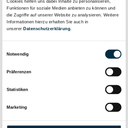
Cookies helfen uns dabei Inhalte zu personalisieren,
Vollständiges
Wirtschaftlich
Funktionen für soziale Medien anbieten zu können und
Unternehmensprofil
Berechtigter
die Zugriffe auf unserer Website zu analysieren. Weitere
anfragen
Informationen hierzu erhalten Sie auch in
unserer
Datenschutzerklärung
.
Eigentums- und Kontrollstruktur
Einwilligungsauswahl
Notwendig
Vollständiges
Gesellschafterstruktur
Unternehmensprofil
Präferenzen
anfragen
Statistiken
Vollständiges
Unternehmensnetzwerk
Unternehmensprofil
Marketing
anfragen