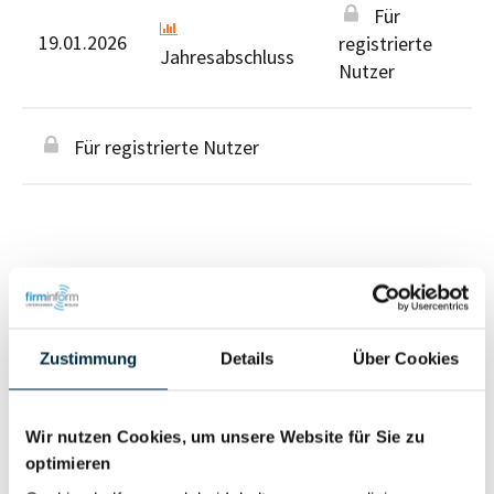
Für
19.01.2026
registrierte
Jahresabschluss
Nutzer
Für registrierte Nutzer
Personen im Unternehmen
Zustimmung
Details
Über Cookies
Für registrierte
Geschäftsführer (2)
Nutzer
Wir nutzen Cookies, um unsere Website für Sie zu
optimieren