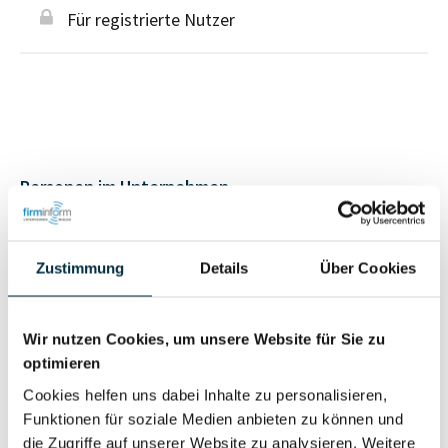
Für registrierte Nutzer
Personen im Unternehmen
Für registrierte
Geschäftsführer (1)
Zustimmung
Details
Über Cookies
Nutzer
Wir nutzen Cookies, um unsere Website für Sie zu
Vollständiges
Wirtschaftlich
optimieren
Unternehmensprofil
Berechtigter
anfragen
Cookies helfen uns dabei Inhalte zu personalisieren,
Funktionen für soziale Medien anbieten zu können und
die Zugriffe auf unserer Website zu analysieren. Weitere