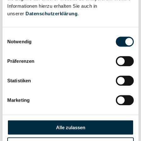
Informationen hierzu erhalten Sie auch in
Eigentums- und Kontrollstruktur
unserer
Datenschutzerklärung
.
Vollständiges
Einwilligungsauswahl
Notwendig
Gesellschafterstruktur
Unternehmensprofil
anfragen
Präferenzen
Vollständiges
Unternehmensnetzwerk
Unternehmensprofil
Statistiken
anfragen
Marketing
Vollständiges
Wirtschaftlich
Unternehmensprofil
Berechtigten Pfad
anfragen
Alle zulassen