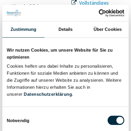
Vollständiges
Wirtschaftlich
Unternehmensprofil
Berechtigter
anfragen
Zustimmung
Details
Über Cookies
Eigentums- und Kontrollstruktur
Wir nutzen Cookies, um unsere Website für Sie zu
optimieren
Vollständiges
Cookies helfen uns dabei Inhalte zu personalisieren,
Gesellschafterstruktur
Unternehmensprofil
Funktionen für soziale Medien anbieten zu können und
anfragen
die Zugriffe auf unserer Website zu analysieren. Weitere
Informationen hierzu erhalten Sie auch in
unserer
Datenschutzerklärung
.
Vollständiges
Unternehmensnetzwerk
Unternehmensprofil
anfragen
Einwilligungsauswahl
Notwendig