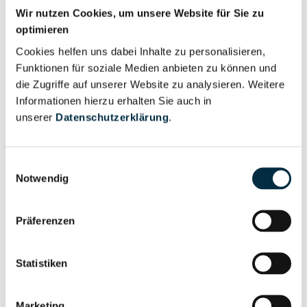
Wir nutzen Cookies, um unsere Website für Sie zu
Vollständiges
optimieren
Unternehmensnetzwerk
Unternehmensprofil
Cookies helfen uns dabei Inhalte zu personalisieren,
anfragen
Funktionen für soziale Medien anbieten zu können und
die Zugriffe auf unserer Website zu analysieren. Weitere
Informationen hierzu erhalten Sie auch in
Vollständiges
Wirtschaftlich
unserer
Datenschutzerklärung
.
Unternehmensprofil
Berechtigten Pfad
anfragen
Einwilligungsauswahl
Notwendig
Risikoinformationen
Präferenzen
Vollständiges
PEP- und
Statistiken
Unternehmensprofil
Sanktionslistenstatus
anfragen
Marketing