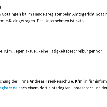
t.
n
Göttingen
ist im Handelsregister beim Amtsgericht
Götti
orm
e.K.
eingetragen. Das Unternehmen ist
aktiv
.
e. Kfm.
liegen aktuell keine Tätigkeitsbeschreibungen vor.
lichung der Firma
Andreas Trenkenschu e. Kfm.
in firminfor
gister.de
nach einem dort hinterlegten Jahresabschluss de