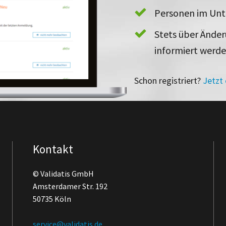
Personen im Un
Stets über Ände
informiert werd
Schon registriert?
Jetzt
Kontakt
© Validatis GmbH
Amsterdamer Str. 192
50735 Köln
service@validatis.de