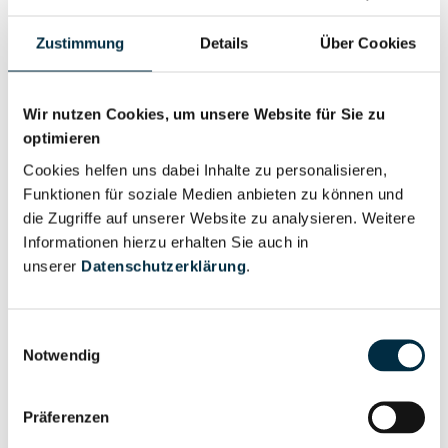
Zustimmung
Details
Über Cookies
Personen im Unternehmen
Wir nutzen Cookies, um unsere Website für Sie zu
optimieren
Für registrierte
Geschäftsführer (4)
Cookies helfen uns dabei Inhalte zu personalisieren,
Nutzer
Funktionen für soziale Medien anbieten zu können und
die Zugriffe auf unserer Website zu analysieren. Weitere
Informationen hierzu erhalten Sie auch in
Für registrierte
Prokurist (2)
unserer
Datenschutzerklärung
.
Nutzer
Einwilligungsauswahl
Vollständiges
Wirtschaftlich
Notwendig
Unternehmensprofil
Berechtigter
anfragen
Präferenzen