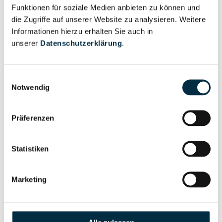
Unternehmensprofil
Funktionen für soziale Medien anbieten zu können und
Berechtigter
anfragen
die Zugriffe auf unserer Website zu analysieren. Weitere
Informationen hierzu erhalten Sie auch in
unserer
Datenschutzerklärung
.
Eigentums- und Kontrollstruktur
Einwilligungsauswahl
Notwendig
Vollständiges
Gesellschafterstruktur
Unternehmensprofil
Präferenzen
anfragen
Statistiken
Vollständiges
Unternehmensnetzwerk
Unternehmensprofil
Marketing
anfragen
Vollständiges
Wirtschaftlich