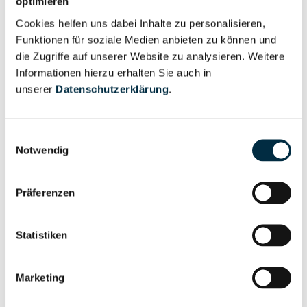
Nutzer
optimieren
Cookies helfen uns dabei Inhalte zu personalisieren,
Funktionen für soziale Medien anbieten zu können und
Vollständiges
die Zugriffe auf unserer Website zu analysieren. Weitere
Wirtschaftlich
Unternehmensprofil
Informationen hierzu erhalten Sie auch in
Berechtigter
anfragen
unserer
Datenschutzerklärung
.
Einwilligungsauswahl
Eigentums- und Kontrollstruktur
Notwendig
Präferenzen
Vollständiges
Gesellschafterstruktur
Unternehmensprofil
anfragen
Statistiken
Vollständiges
Marketing
Unternehmensnetzwerk
Unternehmensprofil