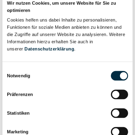
Wir nutzen Cookies, um unsere Website für Sie zu
optimieren
Für registrierte
Geschäftsführer (1)
Cookies helfen uns dabei Inhalte zu personalisieren,
Nutzer
Funktionen für soziale Medien anbieten zu können und
die Zugriffe auf unserer Website zu analysieren. Weitere
Vollständiges
Informationen hierzu erhalten Sie auch in
Wirtschaftlich
Unternehmensprofil
unserer
Datenschutzerklärung
.
Berechtigter
anfragen
Einwilligungsauswahl
Notwendig
Eigentums- und Kontrollstruktur
Präferenzen
Vollständiges
Gesellschafterstruktur
Unternehmensprofil
Statistiken
anfragen
Marketing