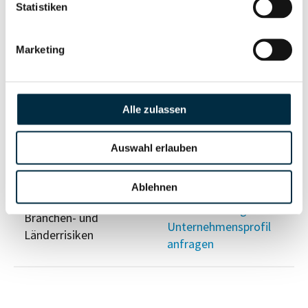
Risikoinformationen
Statistiken
Vollständiges
Marketing
PEP- und
Unternehmensprofil
Sanktionslistenstatus
anfragen
Alle zulassen
Vollständiges
Insolvenzinformationen
Unternehmensprofil
Auswahl erlauben
anfragen
Ablehnen
Vollständiges
Branchen- und
Unternehmensprofil
Länderrisiken
anfragen