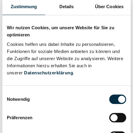
Eigentums- und Kontrollstruktur
Zustimmung
Details
Über Cookies
Vollständiges
Gesellschafterstruktur
Unternehmensprofil
Wir nutzen Cookies, um unsere Website für Sie zu
anfragen
optimieren
Cookies helfen uns dabei Inhalte zu personalisieren,
Funktionen für soziale Medien anbieten zu können und
Vollständiges
die Zugriffe auf unserer Website zu analysieren. Weitere
Unternehmensnetzwerk
Unternehmensprofil
Informationen hierzu erhalten Sie auch in
anfragen
unserer
Datenschutzerklärung
.
Vollständiges
Wirtschaftlich
Einwilligungsauswahl
Unternehmensprofil
Notwendig
Berechtigten Pfad
anfragen
Präferenzen