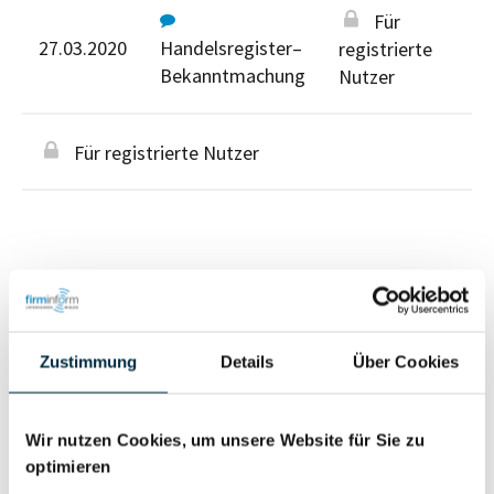
Für
27.03.2020
Handelsregister–
registrierte
Bekanntmachung
Nutzer
Für registrierte Nutzer
Personen im Unternehmen
Zustimmung
Details
Über Cookies
Für registrierte
Geschäftsführer (2)
Nutzer
Wir nutzen Cookies, um unsere Website für Sie zu
optimieren