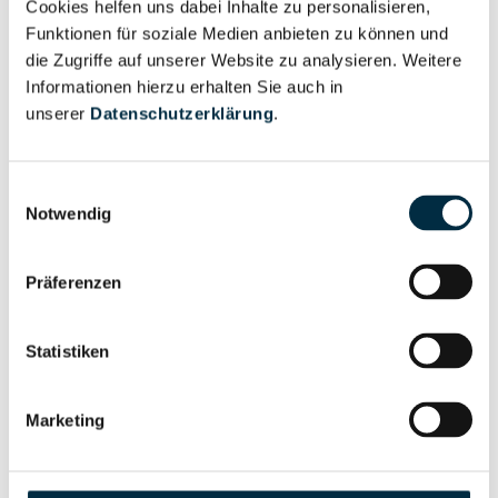
Cookies helfen uns dabei Inhalte zu personalisieren,
Vollständiges
Wirtschaftlich
Funktionen für soziale Medien anbieten zu können und
Unternehmensprofil
Berechtigter
die Zugriffe auf unserer Website zu analysieren. Weitere
anfragen
Informationen hierzu erhalten Sie auch in
unserer
Datenschutzerklärung
.
Eigentums- und Kontrollstruktur
Einwilligungsauswahl
Notwendig
Vollständiges
Gesellschafterstruktur
Unternehmensprofil
Präferenzen
anfragen
Statistiken
Vollständiges
Unternehmensnetzwerk
Unternehmensprofil
Marketing
anfragen