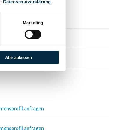
er
Datenschutzerklärung
.
mensprofil anfragen
Marketing
mensprofil anfragen
mensprofil anfragen
Alle zulassen
mensprofil anfragen
mensprofil anfragen