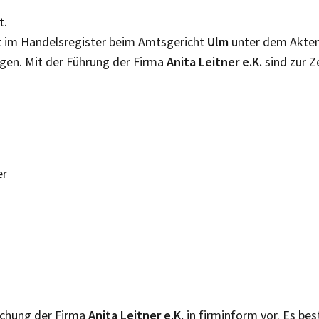
t.
t im Handelsregister beim Amtsgericht
Ulm
unter dem Akte
gen. Mit der Führung der Firma
Anita Leitner e.K.
sind zur Z
er
lichung der Firma
Anita Leitner e.K.
in firminform vor. Es be