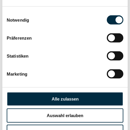
Gesellschafterstruktur
Unternehmensprofil
anfragen
Einwilligungsauswahl
Notwendig
Vollständiges
Unternehmensnetzwerk
Unternehmensprofil
Präferenzen
anfragen
Statistiken
Vollständiges
Wirtschaftlich
Unternehmensprofil
Marketing
Berechtigten Pfad
anfragen
Alle zulassen
Risikoinformationen
Auswahl erlauben
Vollständiges
PEP- und