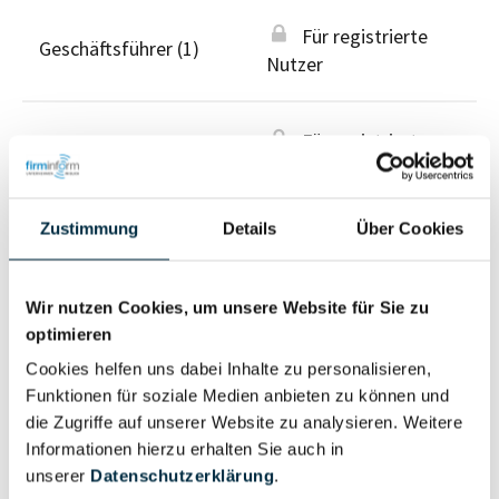
Für registrierte
Geschäftsführer (1)
Nutzer
Für registrierte
Prokurist (1)
Nutzer
Zustimmung
Details
Über Cookies
Vollständiges
Wirtschaftlich
Unternehmensprofil
Berechtigter
anfragen
Wir nutzen Cookies, um unsere Website für Sie zu
optimieren
Cookies helfen uns dabei Inhalte zu personalisieren,
Funktionen für soziale Medien anbieten zu können und
Eigentums- und Kontrollstruktur
die Zugriffe auf unserer Website zu analysieren. Weitere
Informationen hierzu erhalten Sie auch in
unserer
Datenschutzerklärung
.
Vollständiges