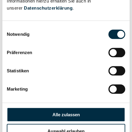
Informationen hierzu erhalten Sie auch in
Eigentums- und Kontrollstruktur
unserer
Datenschutzerklärung
.
Vollständiges
Einwilligungsauswahl
Gesellschafterstruktur
Unternehmensprofil
Notwendig
anfragen
Präferenzen
Vollständiges
Unternehmensnetzwerk
Unternehmensprofil
Statistiken
anfragen
Marketing
Vollständiges
Wirtschaftlich
Unternehmensprofil
Berechtigten Pfad
anfragen
Alle zulassen
Auswahl erlauben