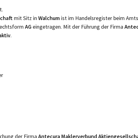
t.
chaft
mit Sitz in
Walchum
ist im Handelsregister beim Amt
 Rechtsform
AG
eingetragen. Mit der Führung der Firma
Antec
aktiv
.
er
lichung der Firma
Antecura Maklerverbund Aktiengesellsch