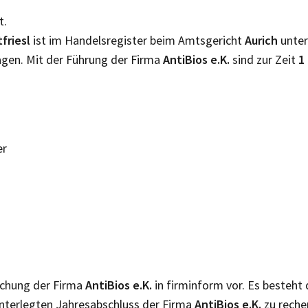
t.
tfriesl
ist im Handelsregister beim Amtsgericht
Aurich
unte
agen. Mit der Führung der Firma
AntiBios e.K.
sind zur Zeit
1
er
lichung der Firma
AntiBios e.K.
in firminform vor. Es besteht
nterlegten Jahresabschluss der Firma
AntiBios e.K.
zu reche