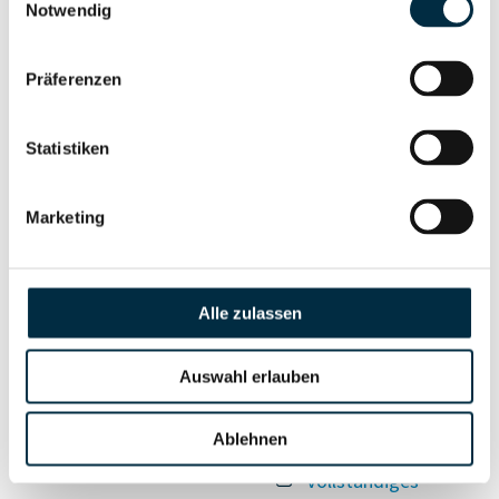
Unternehmensnetzwerk
Unternehmensprofil
Notwendig
anfragen
Präferenzen
Vollständiges
Wirtschaftlich
Unternehmensprofil
Statistiken
Berechtigten Pfad
anfragen
Marketing
Risikoinformationen
Alle zulassen
Vollständiges
PEP- und
Unternehmensprofil
Auswahl erlauben
Sanktionslistenstatus
anfragen
Ablehnen
Vollständiges