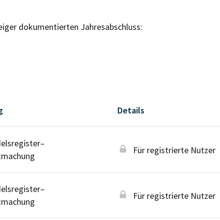
eiger dokumentierten Jahresabschluss:
g
Details
lsregister–
Für registrierte Nutzer
tmachung
lsregister–
Für registrierte Nutzer
tmachung