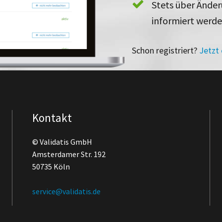
Stets über Ände
informiert werd
Schon registriert?
Jetzt
Kontakt
© Validatis GmbH
Amsterdamer Str. 192
50735 Köln
service@validatis.de