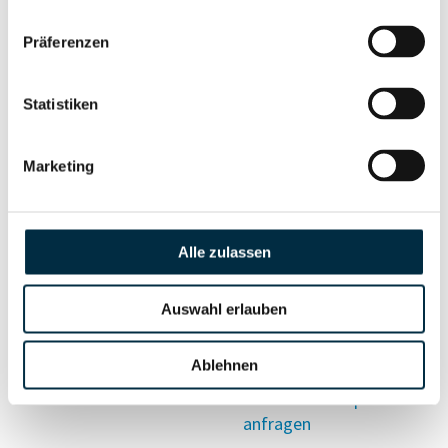
Vollständiges
Präferenzen
Wirtschaftlich
Unternehmensprofil
Berechtigten Pfad
anfragen
Statistiken
Marketing
Risikoinformationen
Alle zulassen
Vollständiges
PEP- und
Unternehmensprofil
Sanktionslistenstatus
anfragen
Auswahl erlauben
Ablehnen
Vollständiges
Insolvenzinformationen
Unternehmensprofil
anfragen