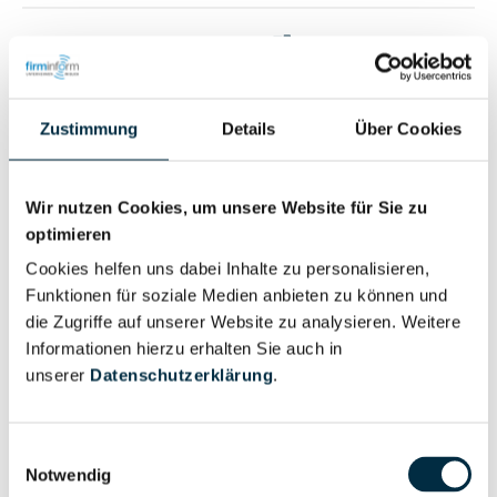
Vollständiges
Wirtschaftlich
Unternehmensprofil
Berechtigter
anfragen
Zustimmung
Details
Über Cookies
Eigentums- und Kontrollstruktur
Wir nutzen Cookies, um unsere Website für Sie zu
optimieren
Cookies helfen uns dabei Inhalte zu personalisieren,
Vollständiges
Funktionen für soziale Medien anbieten zu können und
Gesellschafterstruktur
Unternehmensprofil
die Zugriffe auf unserer Website zu analysieren. Weitere
anfragen
Informationen hierzu erhalten Sie auch in
unserer
Datenschutzerklärung
.
Vollständiges
Unternehmensnetzwerk
Unternehmensprofil
Einwilligungsauswahl
anfragen
Notwendig