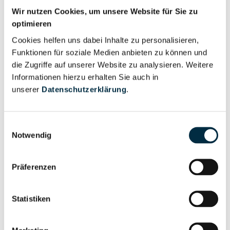
Wir nutzen Cookies, um unsere Website für Sie zu
optimieren
Für registrierte
Prokurist (1)
Cookies helfen uns dabei Inhalte zu personalisieren,
Nutzer
Funktionen für soziale Medien anbieten zu können und
die Zugriffe auf unserer Website zu analysieren. Weitere
Informationen hierzu erhalten Sie auch in
Vollständiges
Wirtschaftlich
unserer
Datenschutzerklärung
.
Unternehmensprofil
Berechtigter
anfragen
Einwilligungsauswahl
Notwendig
Eigentums- und Kontrollstruktur
Präferenzen
Vollständiges
Statistiken
Gesellschafterstruktur
Unternehmensprofil
anfragen