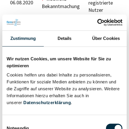
06.08.2020
registrierte
Bekanntmachung
Nutzer
Für registrierte Nutzer
Zustimmung
Details
Über Cookies
Wir nutzen Cookies, um unsere Website für Sie zu
optimieren
Cookies helfen uns dabei Inhalte zu personalisieren,
Personen im Unternehmen
Funktionen für soziale Medien anbieten zu können und
die Zugriffe auf unserer Website zu analysieren. Weitere
Informationen hierzu erhalten Sie auch in
Für registrierte
Geschäftsführer (1)
unserer
Datenschutzerklärung
.
Nutzer
Einwilligungsauswahl
Für registrierte
Insolvenzverwalter (2)
Notwendig