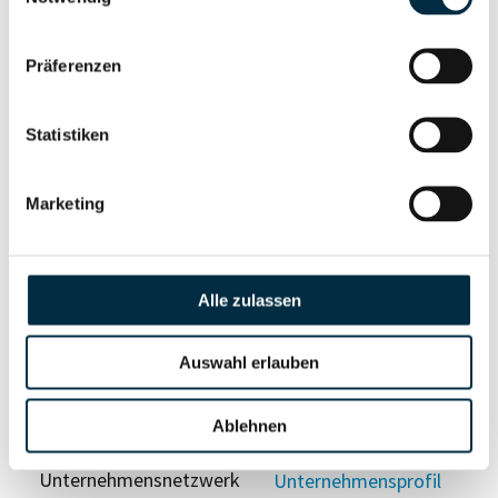
Nutzer
Präferenzen
Vollständiges
Wirtschaftlich
Unternehmensprofil
Berechtigter
Statistiken
anfragen
Marketing
Eigentums- und Kontrollstruktur
Alle zulassen
Vollständiges
Gesellschafterstruktur
Unternehmensprofil
Auswahl erlauben
anfragen
Ablehnen
Vollständiges
Unternehmensnetzwerk
Unternehmensprofil