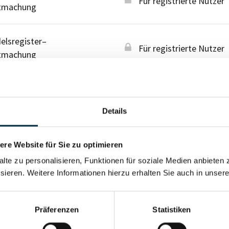
Für registrierte Nutzer
tmachung
lsregister–
Für registrierte Nutzer
tmachung
Details
re Website für Sie zu optimieren
alte zu personalisieren, Funktionen für soziale Medien anbieten 
sieren. Weitere Informationen hierzu erhalten Sie auch in unser
Präferenzen
Statistiken
Für registrierte Nutzer