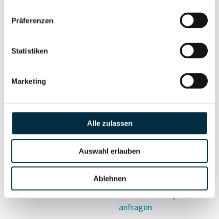
Vollständiges
Präferenzen
Wirtschaftlich
Unternehmensprofil
Berechtigten Pfad
anfragen
Statistiken
Marketing
Risikoinformationen
Alle zulassen
Vollständiges
PEP- und
Unternehmensprofil
Sanktionslistenstatus
anfragen
Auswahl erlauben
Ablehnen
Vollständiges
Insolvenzinformationen
Unternehmensprofil
anfragen