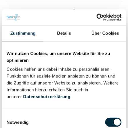
Vollständiges
Wirtschaftlich
Unternehmensprofil
Berechtigter
anfragen
Zustimmung
Details
Über Cookies
Eigentums- und Kontrollstruktur
Wir nutzen Cookies, um unsere Website für Sie zu
optimieren
Cookies helfen uns dabei Inhalte zu personalisieren,
Vollständiges
Funktionen für soziale Medien anbieten zu können und
Gesellschafterstruktur
Unternehmensprofil
die Zugriffe auf unserer Website zu analysieren. Weitere
anfragen
Informationen hierzu erhalten Sie auch in
unserer
Datenschutzerklärung
.
Vollständiges
Unternehmensnetzwerk
Unternehmensprofil
Einwilligungsauswahl
anfragen
Notwendig