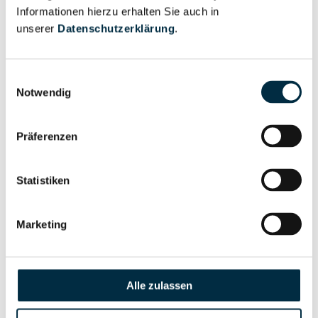
Informationen hierzu erhalten Sie auch in
Eigentums- und Kontrollstruktur
unserer
Datenschutzerklärung
.
Vollständiges
Einwilligungsauswahl
Gesellschafterstruktur
Unternehmensprofil
Notwendig
anfragen
Präferenzen
Vollständiges
Unternehmensnetzwerk
Unternehmensprofil
Statistiken
anfragen
Marketing
Vollständiges
Wirtschaftlich
Unternehmensprofil
Berechtigten Pfad
anfragen
Alle zulassen