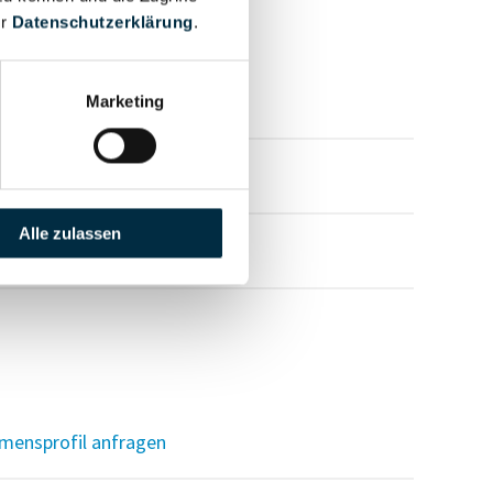
er
Datenschutzerklärung
.
mensprofil anfragen
Marketing
mensprofil anfragen
Alle zulassen
mensprofil anfragen
mensprofil anfragen