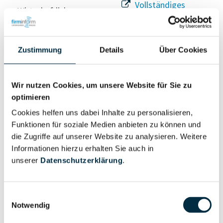
Vollständiges
Wirtschaftlich
Unternehmensprofil
Berechtigter
anfragen
Zustimmung
Details
Über Cookies
Eigentums- und Kontrollstruktur
Wir nutzen Cookies, um unsere Website für Sie zu
optimieren
Vollständiges
Cookies helfen uns dabei Inhalte zu personalisieren,
Gesellschafterstruktur
Unternehmensprofil
Funktionen für soziale Medien anbieten zu können und
anfragen
die Zugriffe auf unserer Website zu analysieren. Weitere
Informationen hierzu erhalten Sie auch in
unserer
Datenschutzerklärung
.
Vollständiges
Unternehmensnetzwerk
Unternehmensprofil
anfragen
Einwilligungsauswahl
Notwendig