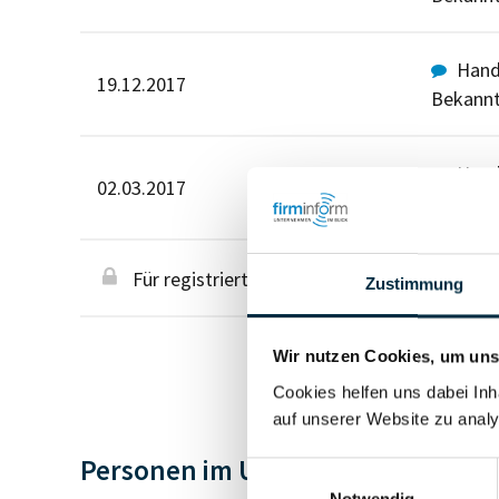
Hande
19.12.2017
Bekann
Hande
02.03.2017
Bekann
Für registrierte Nutzer
Zustimmung
Wir nutzen Cookies, um unse
Cookies helfen uns dabei Inh
auf unserer Website zu analy
Personen im Unternehmen
Einwilligungsauswahl
Notwendig