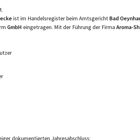
t.
becke
ist im Handelsregister beim Amtsgericht
Bad Oeynha
orm
GmbH
eingetragen. Mit der Führung der Firma
Aroma-S
Nutzer
er
eiger dokumentierten Jahresabschluss: